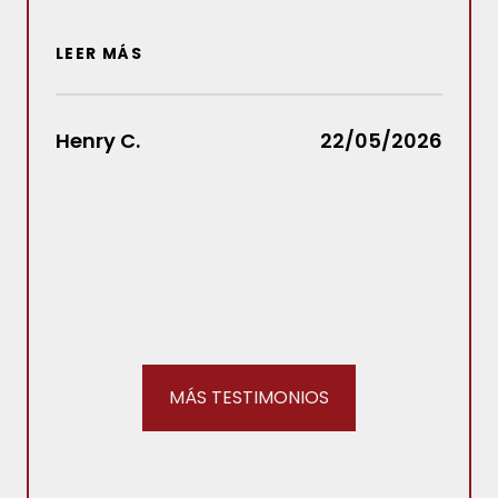
nue
hub
LEER MÁS
resu
hub
Law
Henry C.
22/05/2026
cua
LEER
Stac
MÁS TESTIMONIOS