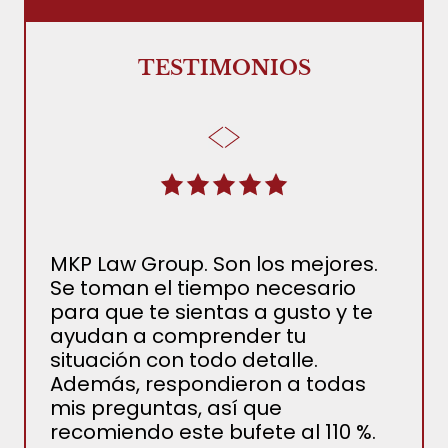
TESTIMONIOS
MKP Law Group. Son los mejores.
El 
Se toman el tiempo necesario
Jor
para que te sientas a gusto y te
inc
ayudan a comprender tu
judi
situación con todo detalle.
tod
Además, respondieron a todas
pre
mis preguntas, así que
det
recomiendo este bufete al 110 %.
la 