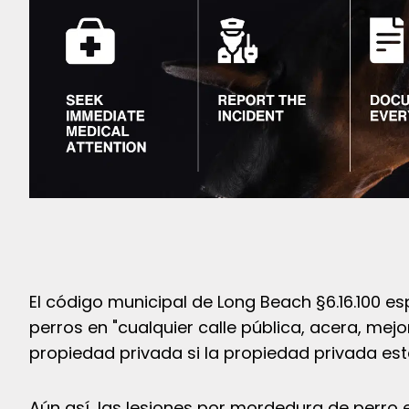
El código municipal de Long Beach §6.16.100 es
perros en "cualquier calle pública, acera, mejo
propiedad privada si la propiedad privada está
Aún así, las lesiones por mordedura de perro 