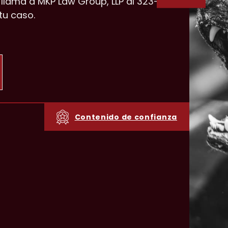
 llama a MKP Law Group, LLP al 323-524-
tu caso.
Contenido de confianza