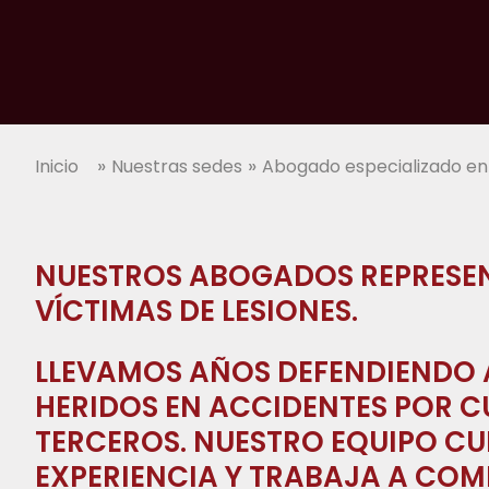
»
»
Inicio
Nuestras sedes
Abogado especializado en
NUESTROS ABOGADOS REPRESE
VÍCTIMAS DE LESIONES.
LLEVAMOS AÑOS DEFENDIENDO A
HERIDOS EN ACCIDENTES POR CU
TERCEROS. NUESTRO EQUIPO C
EXPERIENCIA Y TRABAJA A COMI