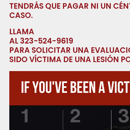
TENDRÁS QUE PAGAR NI UN CÉ
CASO.
LLAMA
AL 323-524-9619
PARA SOLICITAR UNA EVALUACI
SIDO VÍCTIMA DE UNA LESIÓN 