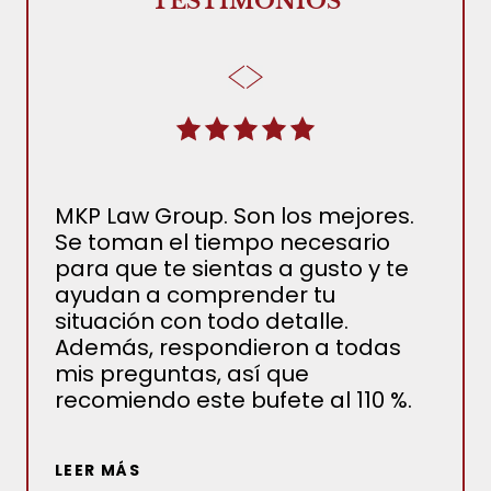
TESTIMONIOS
MKP Law Group. Son los mejores.
El 
Se toman el tiempo necesario
Jor
para que te sientas a gusto y te
inc
ayudan a comprender tu
judi
situación con todo detalle.
tod
Además, respondieron a todas
pre
mis preguntas, así que
det
recomiendo este bufete al 110 %.
la 
nue
hub
LEER MÁS
resu