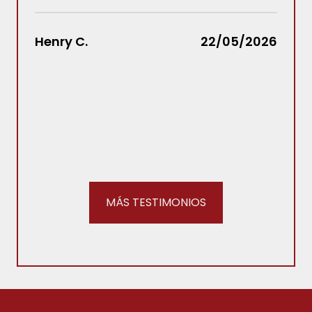
hub
Law
Henry C.
22/05/2026
cua
LEER
Stac
MÁS TESTIMONIOS